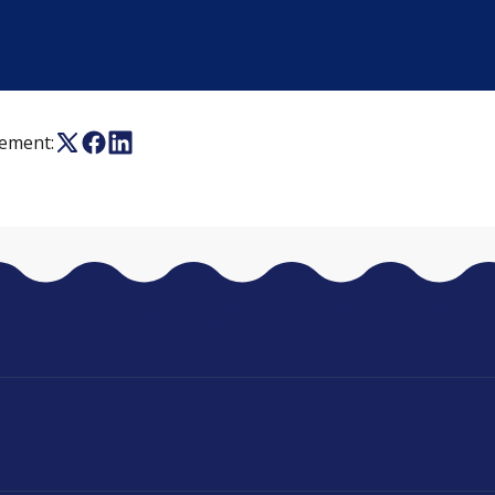
nement: