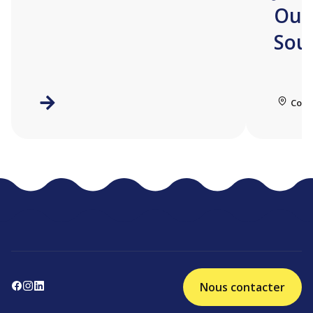
Ouv
Sou
Coll
Nous contacter