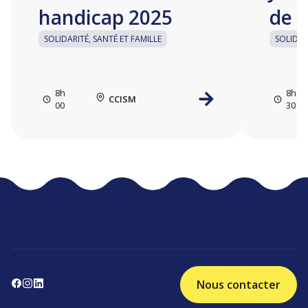
handicap 2025
de l
SOLIDARITÉ, SANTÉ ET FAMILLE
SOLIDAR
8h
8h
CCISM
00
30
Nous contacter