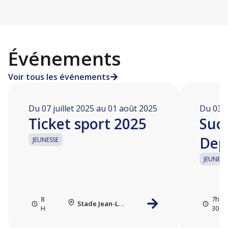
Événements
Voir tous les événements
Du 07 juillet 2025 au 01 août 2025
Du 03 a
Ticket sport 2025
Succ
Dep
JEUNESSE
JEUNESS
8
7h
Stade Jean-Louis Vanterpool
H
30