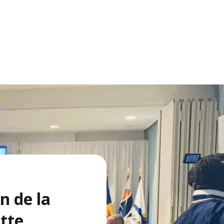
n de la
tte