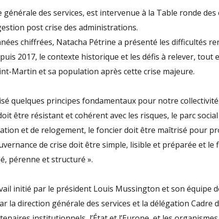
 générale des services, est intervenue à la Table ronde des c
gestion post crise des administrations.
nnées chiffrées, Natacha Pétrine a présenté les difficultés r
depuis 2017, le contexte historique et les défis à relever, tout
aint-Martin et sa population après cette crise majeure.
écisé quelques principes fondamentaux pour notre collectivité
oit être résistant et cohérent avec les risques, le parc social
sation et de relogement, le foncier doit être maîtrisé pour p
ouvernance de crise doit être simple, lisible et préparée et l
pé, pérenne et structuré ».
avail initié par le président Louis Mussington et son équipe 
r la direction générale des services et la délégation Cadre de
enaires institutionnels, l’État et l’Europe, et les organismes 