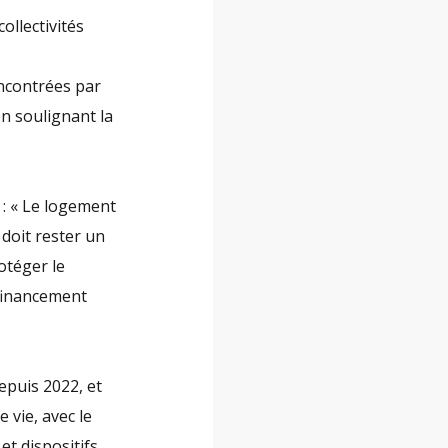
ollectivités
encontrées par
 en soulignant la
 : « Le logement
 doit rester un
rotéger le
e financement
depuis 2022, et
 vie, avec le
et dispositifs