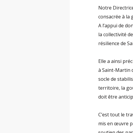
Notre Directrice
consacrée à la 
A l’appui de do
la collectivité 
résilience de S
Elle a ainsi pr
à Saint-Martin d
socle de stabili
territoire, la g
doit être antici
C’est tout le tr
mis en œuvre pa
soutien des part