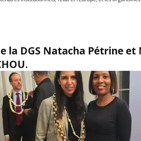
 la DGS Natacha Pétrine et
HOU.