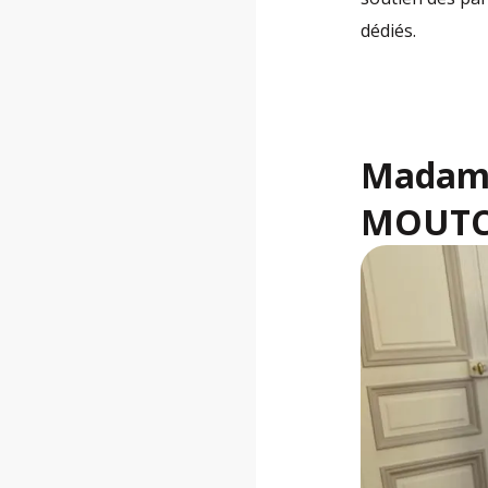
dédiés.
Madame
MOUTC