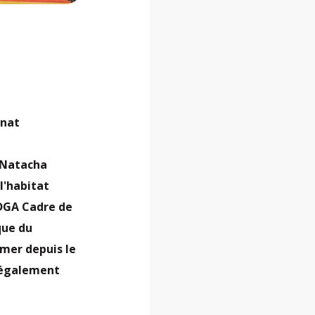
énat
, Natacha
l'habitat
DGA Cadre de
que du
-mer depuis le
a également