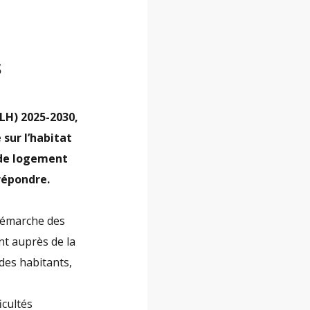
s
LH) 2025-2030,
sur l’habitat
s de logement
 répondre.
 démarche des
nt auprès de la
 des habitants,
icultés