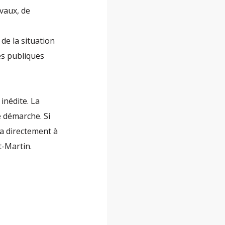
avaux, de
 de la situation
es publiques
 inédite. La
te démarche. Si
ra directement à
t-Martin.