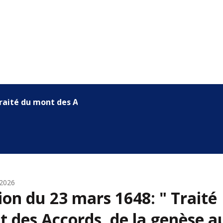
raité du mont des Accords, de...
 2026
ion du 23 mars 1648: " Traité
 des Accords, de la genèse a