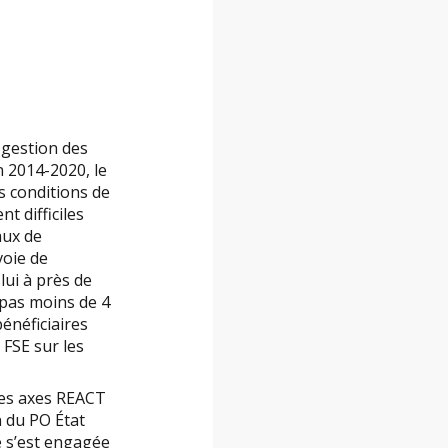
a gestion des
 2014-2020, le
es conditions de
t difficiles
aux de
voie de
lui à près de
 pas moins de 4
énéficiaires
 FSE sur les
des axes REACT
n du PO État
é s’est engagée