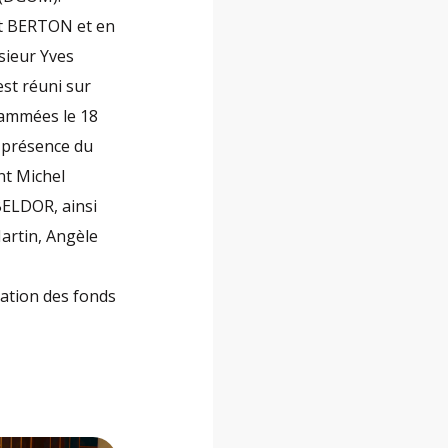
nt BERTON et en
sieur Yves
est réuni sur
rammées le 18
n présence du
nt Michel
 BELDOR, ainsi
artin, Angèle
ation des fonds