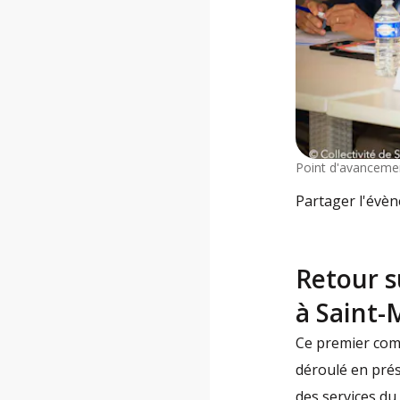
Point d'avancemen
Partager l'évè
Retour s
à Saint-
Ce premier comi
déroulé en pré
des services du