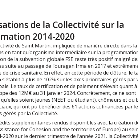
sations de la Collectivité sur la
mation 2014-2020
ectivité de Saint Martin, impliquée de manière directe dans l
s en tant qu’organisme intermédiaire sur la programmation
tion de la subvention globale FSE reste très positif malgré d
es suite au passage de l’ouragan Irma en 2017 et extrêmemen
 de crise sanitaire. En effet, en cette période de clôture, le t
’établit à plus de 102% sur les axes prioritaires gérés par 
le. Le taux de certification et de paiement s’élevait quant à 
ppe des 12M€ au 31 janvier 2024. Concrètement, ce ne sont
qu’elles soient jeunes (NEET ou étudiant), chômeurs et ou b
iaux, qui ont pu bénéficier des 61 actions cofinancées par le
s gérés par la Collectivité.
édits supplémentaires rendus disponibles avec la création 
sistance for Cohesion and the territories of Europe) au sei
2020 sur le dernier trimestre de l’année 2021, la Collectivit