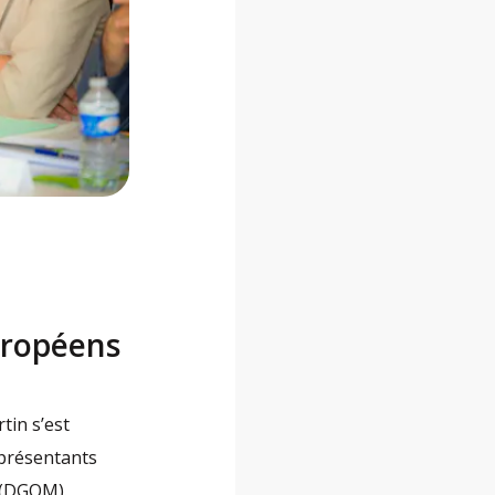
uropéens
tin s’est
eprésentants
r (DGOM).