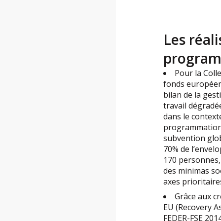
Les réali
program
Pour la Coll
fonds européen
bilan de la ges
travail dégradé
dans le contexte
programmation s
subvention globa
70% de l’envelo
170 personnes, 
des minimas soc
axes prioritaire
Grâce aux cr
EU (Recovery As
FEDER-FSE 2014-