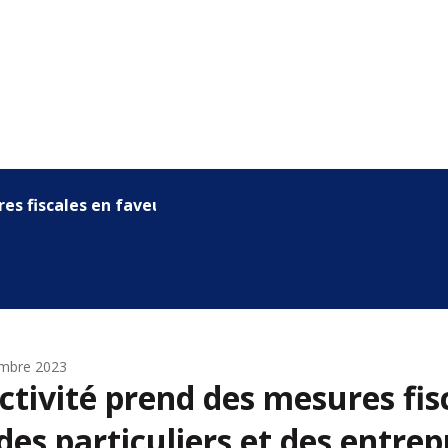
es fiscales en faveur des par...
embre 2023
ectivité prend des mesures fis
des particuliers et des entrep