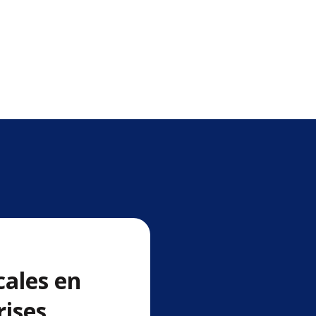
cales en
rises