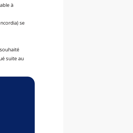
uable à
oncordia) se
t souhaité
ué suite au