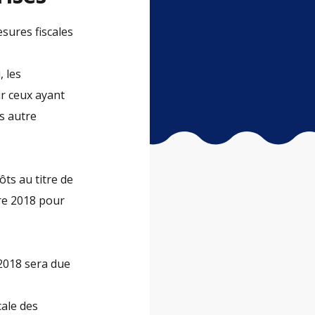
esures fiscales
, les
ur ceux ayant
ns autre
ôts au titre de
re 2018 pour
 2018 sera due
cale des