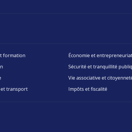
t formation
Économie et entrepreneuria
on
Sécurité et tranquillité publi
e
Vie associative et citoyennet
 et transport
Impôts et fiscalité