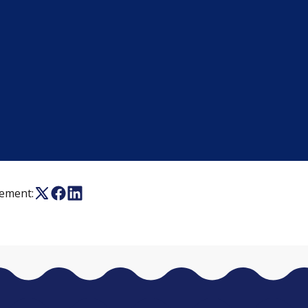
nement: