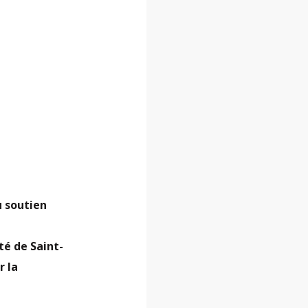
u soutien
té de Saint-
r la