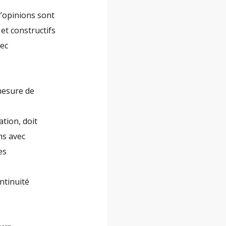
 d’opinions sont
et constructifs
vec
 mesure de
ation, doit
ns avec
es
ontinuité