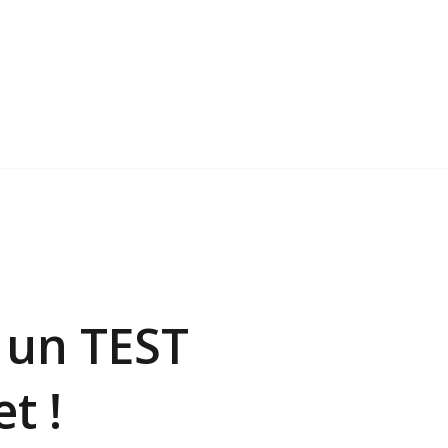
: un TEST
t !