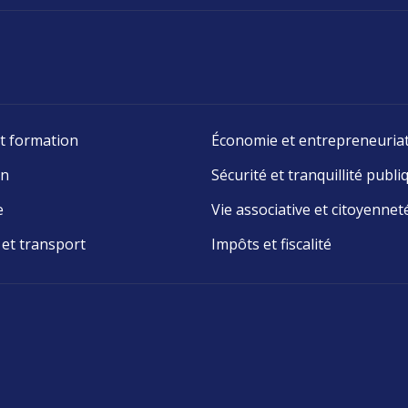
t formation
Économie et entrepreneuria
on
Sécurité et tranquillité publi
e
Vie associative et citoyennet
 et transport
Impôts et fiscalité