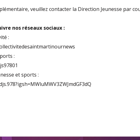
émentaire, veuillez contacter la Direction Jeunesse par cour
uivre nos réseaux sociaux :
té :
ollectivitedesaintmartinournews
orts :
js97801
esse et sports :
m/djs.978?igsh=MWluMWV3ZWJmdGF3dQ