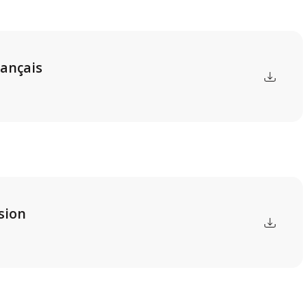
rançais
sion