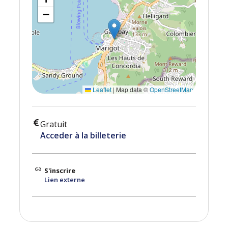
−
Leaflet
|
Map data ©
OpenStreetMap
Gratuit
Acceder à la billeterie
S'inscrire
Lien externe