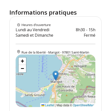
Informations pratiques
Heures d’ouverture
Lundi au Vendredi
8h30 - 15h
Samedi et Dimanche
Fermé
Rue de la liberté - Marigot - 97801 Saint-Martin
+
−
Leaflet
|
Map data ©
OpenStreetMap