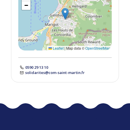
−
Leaflet
|
Map data ©
OpenStreetMap
0590 29 13 10
solidarites@com-saint-martin.fr