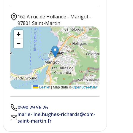
162 A rue de Hollande - Marigot -
97801 Saint-Martin
+
−
Leaflet
|
Map data ©
OpenStreetMap
0590 29 56 26
marie-line.hughes-richards@com-
saint-martin.fr