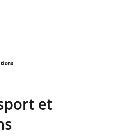
ations
sport et
ns