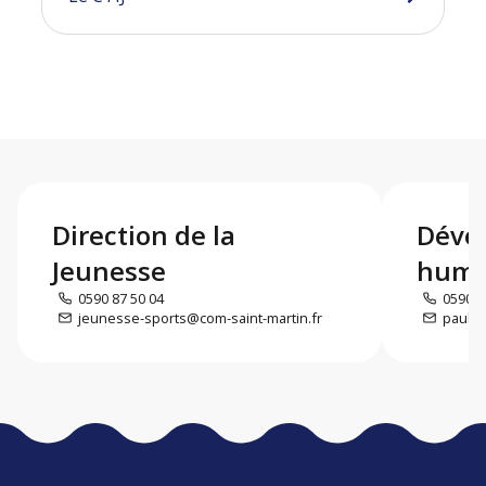
Direction de la
Déve
Jeunesse
humai
0590 87 50 04
0590 5
jeunesse-sports@com-saint-martin.fr
paul.d