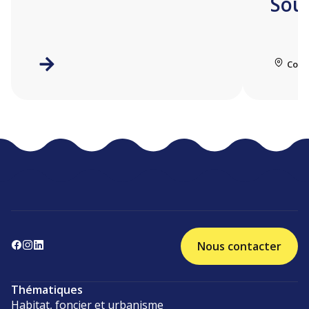
Sou
Coll
Nous contacter
Thématiques
Habitat, foncier et urbanisme