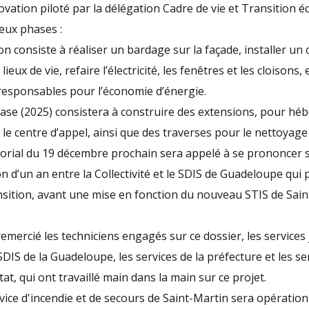
ovation piloté par la délégation Cadre de vie et Transition é
eux phases :
ion consiste à réaliser un bardage sur la façade, installer un 
lieux de vie, refaire l’électricité, les fenêtres et les cloisons,
responsables pour l’économie d’énergie.
ase (2025) consistera à construire des extensions, pour hébe
 le centre d’appel, ainsi que des traverses pour le nettoyage
itorial du 19 décembre prochain sera appelé à se prononcer 
n d’un an entre la Collectivité et le SDIS de Guadeloupe qui
nsition, avant une mise en fonction du nouveau STIS de Sai
emercié les techniciens engagés sur ce dossier, les services 
 SDIS de la Guadeloupe, les services de la préfecture et les s
Etat, qui ont travaillé main dans la main sur ce projet.
ice d'incendie et de secours de Saint-Martin sera opération