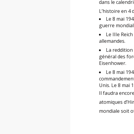
dans le calendri
L’histoire en 4 d
Le 8 mai 1945
guerre mondial
Le IIIe Reich
allemandes.
La reddition
général des for
Eisenhower.
Le 8 mai 194
commandement al
Unis. Le 8 mai 
Il faudra encor
atomiques d’Hir
mondiale soit o