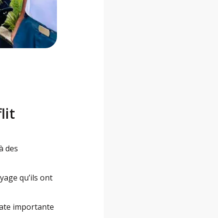
lit
à des
yage qu’ils ont
date importante