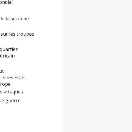
ondial.
 de la seconde
s sur les troupes
 quartier
éricain
ut
et les États-
urope.
es attaques
nde guerre