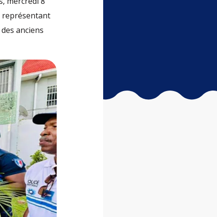
s, mercredi 8
u représentant
t des anciens