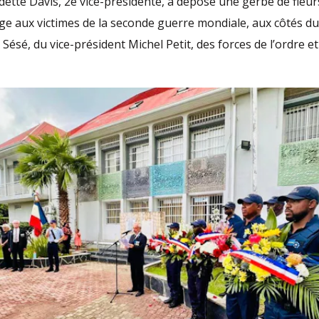
te Davis, 2e vice-présidente, a déposé une gerbe de fleur
e aux victimes de la seconde guerre mondiale, aux côtés d
n Sésé, du vice-président Michel Petit, des forces de l’ordre e