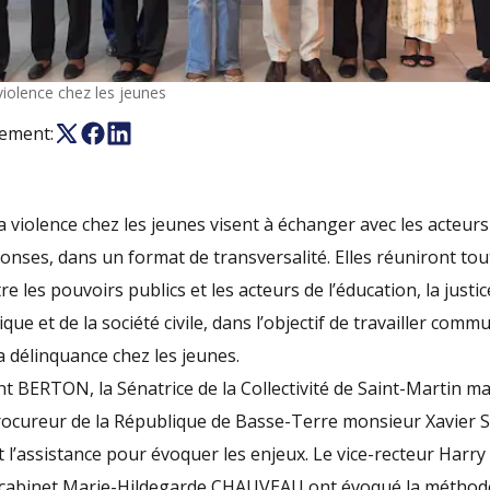
violence chez les jeunes
nement:
a violence chez les jeunes visent à échanger avec les acteurs
onses, dans un format de transversalité. Elles réuniront tou
e les pouvoirs publics et les acteurs de l’éducation, la justic
e et de la société civile, dans l’objectif de travailler com
a délinquance chez les jeunes.
nt BERTON, la Sénatrice de la Collectivité de Saint-Martin 
rocureur de la République de Basse-Terre monsieur Xavier S
t l’assistance pour évoquer les enjeux. Le vice-recteur Harry
de cabinet Marie-Hildegarde CHAUVEAU ont évoqué la méthodo