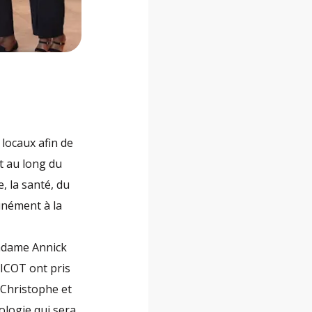
 locaux afin de
t au long du
e, la santé, du
munément à la
madame Annick
ICOT ont pris
 Christophe et
logie qui sera