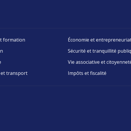
t formation
Économie et entrepreneuria
on
Sécurité et tranquillité publi
e
Vie associative et citoyennet
 et transport
Impôts et fiscalité