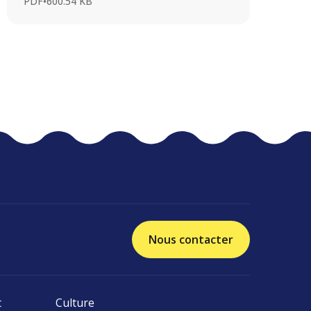
PDF
•
600.54 KB
Nous contacter
t
Culture