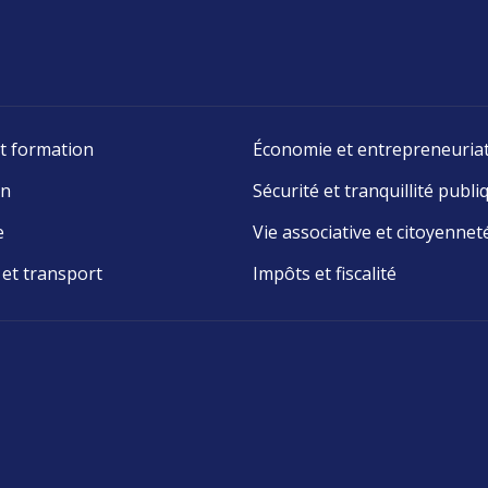
t formation
Économie et entrepreneuria
on
Sécurité et tranquillité publi
e
Vie associative et citoyennet
 et transport
Impôts et fiscalité