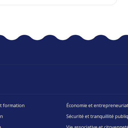
t formation
Économie et entrepreneuria
on
Sécurité et tranquillité publi
e
Vie associative et citoyennet