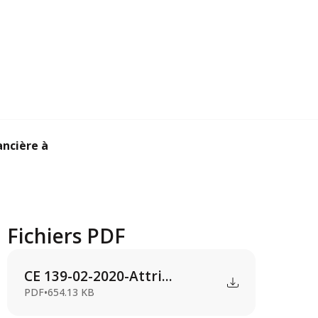
cière à M CARTY...
Fichiers PDF
CE 139-02-2020-Attri...
PDF
•
654.13 KB