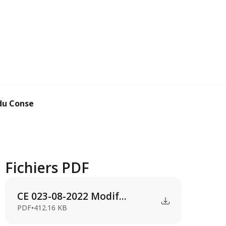
u Conseil Territor...
Fichiers PDF
CE 023-08-2022 Modif...
PDF
•
412.16 KB