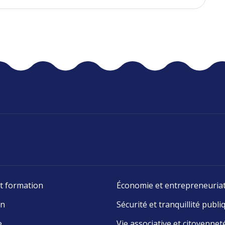
t formation
Économie et entrepreneuria
on
Sécurité et tranquillité publi
e
Vie associative et citoyennet