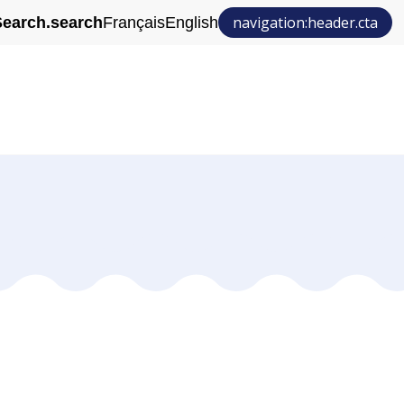
navigation:header.cta
earch.search
Français
English