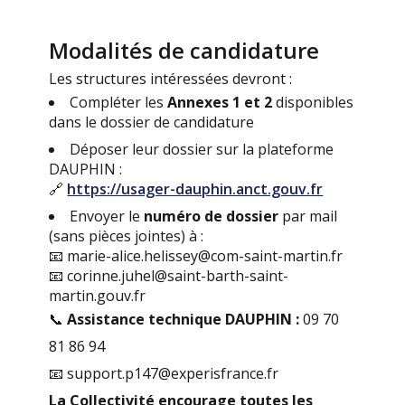
Modalités de candidature
Les structures intéressées devront :
Compléter les
Annexes 1 et 2
disponibles
dans le dossier de candidature
Déposer leur dossier sur la plateforme
DAUPHIN :
🔗
https://usager-dauphin.anct.gouv.fr
Envoyer le
numéro de dossier
par mail
(sans pièces jointes) à :
📧 marie-alice.helissey@com-saint-martin.fr
📧 corinne.juhel@saint-barth-saint-
martin.gouv.fr
📞
Assistance technique DAUPHIN :
09 70
81 86 94
📧 support.p147@experisfrance.fr
La Collectivité encourage toutes les