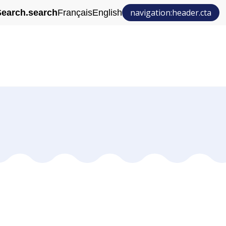
navigation:header.cta
earch.search
Français
English