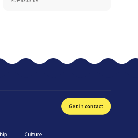
PDF
•
630.3 KB
Get in contact
hip
Culture