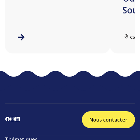
Sou
Coll
Nous contacter
Thématiques