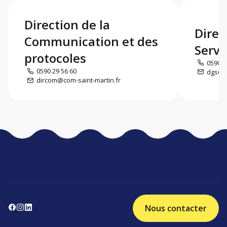
Direction de la
Direc
Communication et des
Servi
protocoles
0590 5
0590 29 56 60
dgs@co
dircom@com-saint-martin.fr
Nous contacter