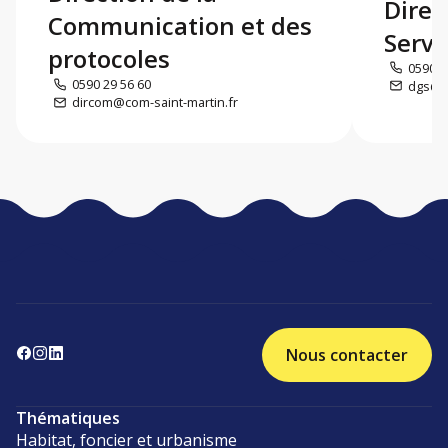
Direc
Communication et des
Servi
protocoles
0590 5
0590 29 56 60
dgs@co
dircom@com-saint-martin.fr
Nous contacter
Thématiques
Habitat, foncier et urbanisme