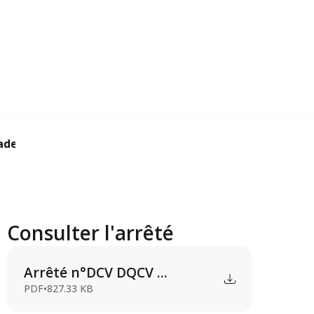
de - Rue Vi...
Consulter l'arrêté
Arrêté n°DCV DQCV ...
PDF
•
827.33 KB