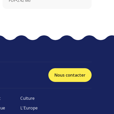
PDF
•
2.42 Mo
Nous contacter
t
Culture
que
L'Europe