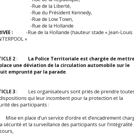
Rue de la Liberté,
ue du Président Kennedy,
Rue de Low Town,
Rue de la Hollande
IVEE :
-Rue de la Hollande (hauteur stade « Jean-Louis
NTERPOOL »
ICLE 2
:
La Police Territoriale est chargée de mettr
place une déviation de la circulation automobile
sur le
cuit emprunté par la parade
.
ICLE 3
: Les organisateurs sont priés de prendre toute
 dispositions qui leur incombent pour la protection et la
urité des participants :
ise en place d’un service d’ordre et d’encadrement char
la sécurité et la surveillance des participants sur l’intégralité
cours,