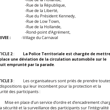
Rue de la République,
Rue de la Liberté,
ue du Président Kennedy,
Rue de Low Town,
Rue de la Hollande,
Rond-point d’Agrément,
IVEE :
-Village du Carnaval
ICLE 2
:
La Police Territoriale est chargée de mettr
place une déviation de la circulation automobile
sur le
cuit emprunté par la parade
.
ICLE 3
: Les organisateurs sont priés de prendre toute
 dispositions qui leur incombent pour la protection et la
urité des participants :
ise en place d’un service d’ordre et d’encadrement char
la sécurité et la surveillance des participants sur l’intégralité