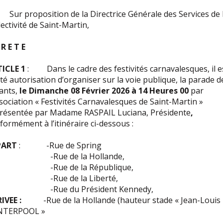
ur proposition de la Directrice Générale des Services de 
lectivité de Saint-Martin,
 R E T E
ICLE 1
: Dans le cadre des festivités carnavalesques, il e
té autorisation d’organiser sur la voie publique, la parade d
ants,
le Dimanche 08 Février 2026 à 14 Heures 00
par
ssociation « Festivités Carnavalesques de Saint-Martin »
résentée par Madame RASPAIL Luciana, Présidente
,
formément à l’itinéraire ci-dessous :
PART
: -Rue de Spring
Rue de la Hollande,
Rue de la République,
Rue de la Liberté,
ue du Président Kennedy,
IVEE :
-Rue de la Hollande (hauteur stade « Jean-Louis
NTERPOOL »