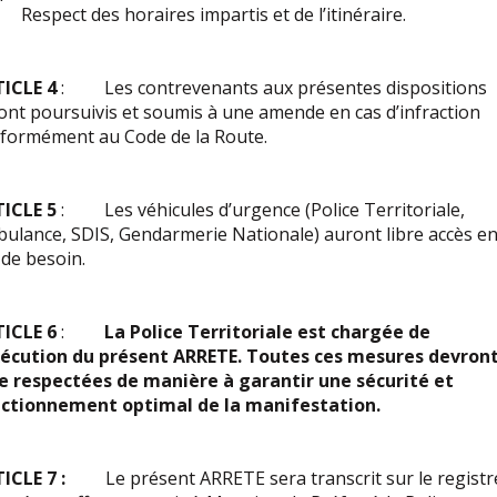
espect des horaires impartis et de l’itinéraire.
TICLE 4
: Les contrevenants aux présentes dispositions
ont poursuivis et soumis à une amende en cas d’infraction
formément au Code de la Route.
TICLE 5
: Les véhicules d’urgence (Police Territoriale,
ulance, SDIS, Gendarmerie Nationale) auront libre accès e
 de besoin.
ICLE 6
:
La Police Territoriale est chargée de
xécution du présent ARRETE. Toutes ces mesures devron
e respectées de manière à garantir une sécurité et
ctionnement optimal de la manifestation.
ICLE 7 :
Le présent ARRETE sera transcrit sur le registr