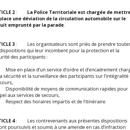
ICLE 2
:
La Police Territoriale est chargée de mettr
place une déviation de la circulation automobile
sur le
cuit emprunté par la parade
.
ICLE 3
: Les organisateurs sont priés de prendre toute
 dispositions qui leur incombent pour la protection et la
urité des participants :
ise en place d’un service d’ordre et d’encadrement char
la sécurité et la surveillance des participants sur l’intégralité
cours,
isponibilité de moyens de communication rapides pour
ppel aux services de secours,
espect des horaires impartis et de l’itinéraire.
TICLE 4
: Les contrevenants aux présentes dispositions
ont poursuivis et soumis à une amende en cas d’infraction