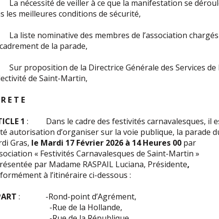
a nécessité de veiller à ce que la manifestation se dérou
s les meilleures conditions de sécurité,
a liste nominative des membres de l’association chargés
ncadrement de la parade,
ur proposition de la Directrice Générale des Services de 
lectivité de Saint-Martin,
 R E T E
ICLE 1
: Dans le cadre des festivités carnavalesques, il e
té autorisation d’organiser sur la voie publique, la parade d
di Gras,
le Mardi 17 Février 2026 à 14 Heures 00
par
ssociation « Festivités Carnavalesques de Saint-Martin »
résentée par Madame RASPAIL Luciana, Présidente
,
formément à l’itinéraire ci-dessous :
PART
: -Rond-point d’Agrément,
Rue de la Hollande,
Rue de la République,