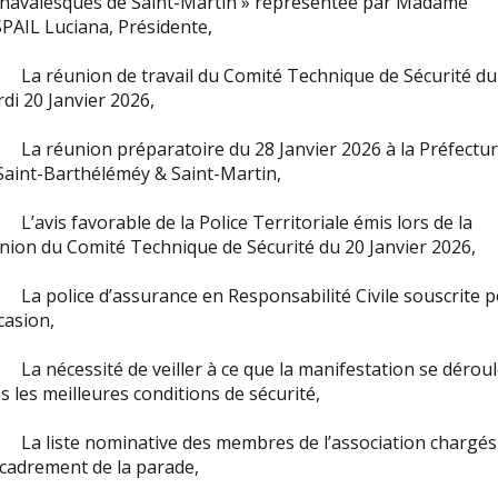
navalesques de Saint-Martin » représentée par Madame
PAIL Luciana, Présidente,
a réunion de travail du Comité Technique de Sécurité du
di 20 Janvier 2026,
a réunion préparatoire du 28 Janvier 2026 à la Préfectu
Saint-Barthéléméy & Saint-Martin,
’avis favorable de la Police Territoriale émis lors de la
nion du Comité Technique de Sécurité du 20 Janvier 2026,
a police d’assurance en Responsabilité Civile souscrite 
ccasion,
a nécessité de veiller à ce que la manifestation se dérou
s les meilleures conditions de sécurité,
a liste nominative des membres de l’association chargés
ncadrement de la parade,