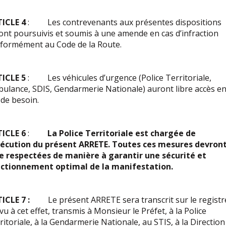
TICLE 4
: Les contrevenants aux présentes dispositions
ont poursuivis et soumis à une amende en cas d’infraction
formément au Code de la Route.
TICLE 5
: Les véhicules d’urgence (Police Territoriale,
ulance, SDIS, Gendarmerie Nationale) auront libre accès e
 de besoin.
ICLE 6
:
La Police Territoriale est chargée de
xécution du présent ARRETE. Toutes ces mesures devron
e respectées de manière à garantir une sécurité et
ctionnement optimal de la manifestation.
ICLE 7 :
Le présent ARRETE sera transcrit sur le registr
vu à cet effet, transmis à Monsieur le Préfet, à la Police
ritoriale, à la Gendarmerie Nationale, au STIS, à la Direction