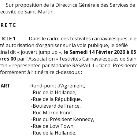
ur proposition de la Directrice Générale des Services de 
lectivité de Saint-Martin,
 R E T E
ICLE 1
: Dans le cadre des festivités carnavalesques, il e
té autorisation d’organiser sur la voie publique, le défilé
inal dit « jouvert jump up »,
le Samedi 14 Février 2026 à 05
res 00
par l’Association « Festivités Carnavalesques de Sain
tin » représentée par Madame RASPAIL Luciana, Président
formément à l’itinéraire ci-dessous :
PART
: -Rond-point d’Agrément,
Rue de la Hollande,
Rue de la République,
Boulevard de France,
Rue Morne Rond,
ue du Président Kennedy,
Rue de Low Town,
Rue de la Hollande,