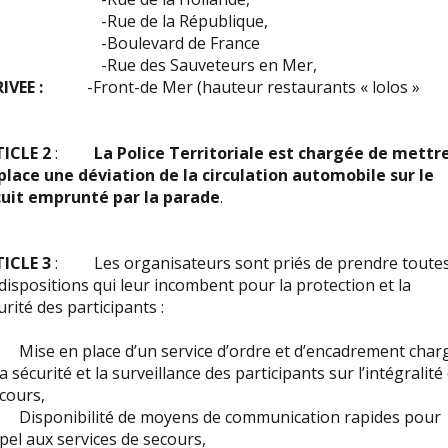
Rue de la République,
Boulevard de France
ue des Sauveteurs en Mer,
IVEE :
-Front-de Mer (hauteur restaurants « lolos »
ICLE 2
:
La Police Territoriale est chargée de mettr
place une déviation de la circulation automobile
sur le
cuit emprunté par la parade
.
ICLE 3
: Les organisateurs sont priés de prendre toute
 dispositions qui leur incombent pour la protection et la
urité des participants :
ise en place d’un service d’ordre et d’encadrement char
la sécurité et la surveillance des participants sur l’intégralité
cours,
isponibilité de moyens de communication rapides pour
ppel aux services de secours,