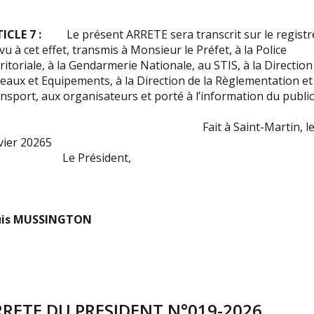
ICLE 7 :
Le présent ARRETE sera transcrit sur le registr
vu à cet effet, transmis à Monsieur le Préfet, à la Police
ritoriale, à la Gendarmerie Nationale, au STIS, à la Direction
eaux et Equipements, à la Direction de la Règlementation et
nsport, aux organisateurs et porté à l’information du public
ait à Saint-Martin, le 
vier 20265
e Président,
uis MUSSINGTON
RRETE DU PRESIDENT N°019-2026