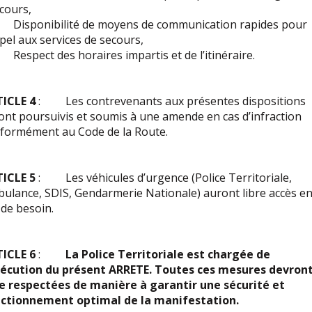
cours,
isponibilité de moyens de communication rapides pour
ppel aux services de secours,
espect des horaires impartis et de l’itinéraire.
TICLE 4
: Les contrevenants aux présentes dispositions
ont poursuivis et soumis à une amende en cas d’infraction
formément au Code de la Route.
TICLE 5
: Les véhicules d’urgence (Police Territoriale,
ulance, SDIS, Gendarmerie Nationale) auront libre accès e
 de besoin.
ICLE 6
:
La Police Territoriale est chargée de
xécution du présent ARRETE. Toutes ces mesures devron
e respectées de manière à garantir une sécurité et
ctionnement optimal de la manifestation.