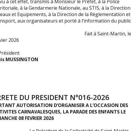
vu à cet effet, transmis à Monsieur le Préfet, à la Police
ritoriale, à la Gendarmerie Nationale, au STIS, à la Direction
eaux et Equipements, à la Direction de la Règlementation et
nsport, aux organisateurs et porté à l’information du public
ait à Saint-Martin, le 
vier 2026
Président
uis MUSSINGTON
RRETE DU PRESIDENT N°016-2026
RTANT AUTORISATION D’ORGANISER A L’OCCASION DES
STIVITES CARNAVALESQUES, LA PARADE DES ENFANTS LE
ANCHE 08 FEVRIER 2026