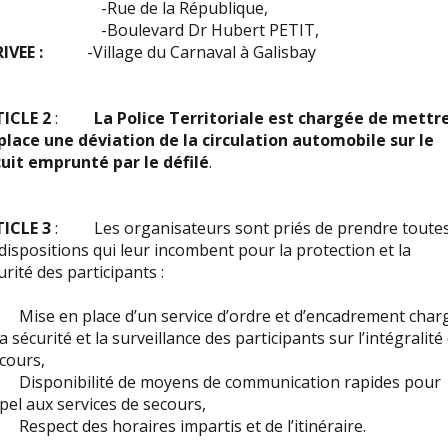
Rue de la République,
oulevard Dr Hubert PETIT,
IVEE :
-Village du Carnaval à Galisbay
ICLE 2
:
La Police Territoriale est chargée de mettr
place une déviation de la circulation automobile
sur le
cuit emprunté par le défilé
.
ICLE 3
: Les organisateurs sont priés de prendre toute
 dispositions qui leur incombent pour la protection et la
urité des participants :
ise en place d’un service d’ordre et d’encadrement char
la sécurité et la surveillance des participants sur l’intégralité
cours,
isponibilité de moyens de communication rapides pour
ppel aux services de secours,
espect des horaires impartis et de l’itinéraire.