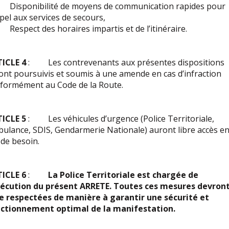
isponibilité de moyens de communication rapides pour
ppel aux services de secours,
espect des horaires impartis et de l’itinéraire.
TICLE 4
: Les contrevenants aux présentes dispositions
ont poursuivis et soumis à une amende en cas d’infraction
formément au Code de la Route.
TICLE 5
: Les véhicules d’urgence (Police Territoriale,
ulance, SDIS, Gendarmerie Nationale) auront libre accès e
 de besoin.
ICLE 6
:
La Police Territoriale est chargée de
xécution du présent ARRETE. Toutes ces mesures devron
e respectées de manière à garantir une sécurité et
ctionnement optimal de la manifestation.