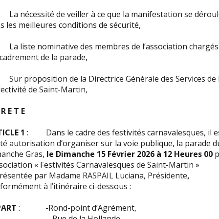
a nécessité de veiller à ce que la manifestation se dérou
s les meilleures conditions de sécurité,
a liste nominative des membres de l’association chargés
ncadrement de la parade,
ur proposition de la Directrice Générale des Services de 
lectivité de Saint-Martin,
 R E T E
ICLE 1
: Dans le cadre des festivités carnavalesques, il e
té autorisation d’organiser sur la voie publique, la parade d
anche Gras,
le Dimanche 15 Février 2026 à 12 Heures 00
p
ssociation « Festivités Carnavalesques de Saint-Martin »
résentée par Madame RASPAIL Luciana, Présidente
,
formément à l’itinéraire ci-dessous :
PART
: -Rond-point d’Agrément,
Rue de la Hollande,