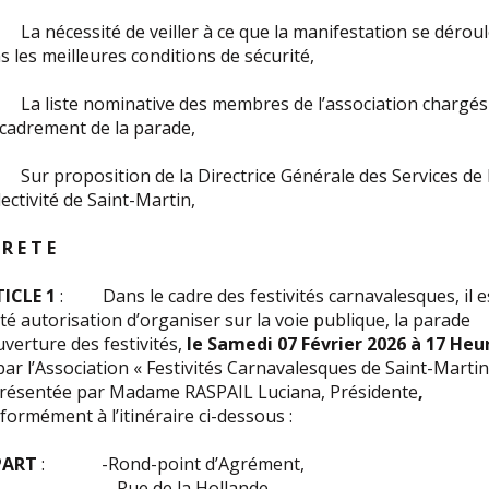
a nécessité de veiller à ce que la manifestation se dérou
s les meilleures conditions de sécurité,
a liste nominative des membres de l’association chargés
ncadrement de la parade,
ur proposition de la Directrice Générale des Services de 
lectivité de Saint-Martin,
 R E T E
ICLE 1
: Dans le cadre des festivités carnavalesques, il e
té autorisation d’organiser sur la voie publique, la parade
uverture des festivités,
le Samedi 07 Février 2026 à 17 Heu
ar l’Association « Festivités Carnavalesques de Saint-Martin
résentée par Madame RASPAIL Luciana, Présidente
,
formément à l’itinéraire ci-dessous :
PART
: -Rond-point d’Agrément,
Rue de la Hollande,