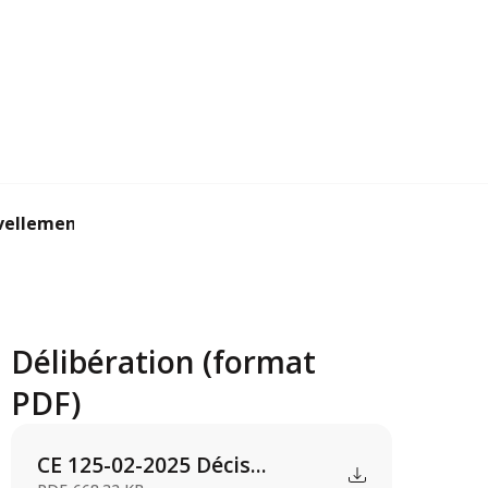
vellement d’une aut...
Délibération (format
PDF)
CE 125-02-2025 Décis...