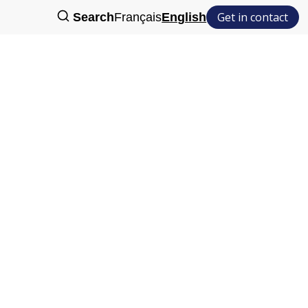
Get in contact
Search
Français
English