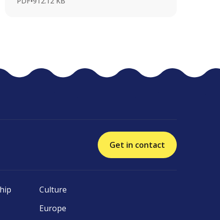
PDF
•
912.12 KB
Get in contact
hip
Culture
Europe