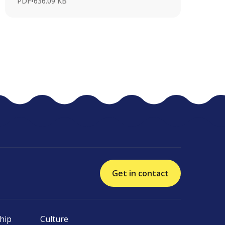
PDF
•
636.09 KB
Get in contact
hip
Culture