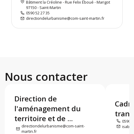
Bâtiment la Créoline - Rue Felix Éboué - Marigot
97150 - Saint-Martin
0590 52 27 35
directiondelurbanisme@com-saint-martin.fr
Nous contacter
Direction de
Cadre
l'aménagement du
trans
territoire et de ...
0590 5
directiondelurbanisme@com-saint-
isabel
martin.fr