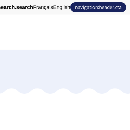
navigation:header.cta
earch.search
Français
English