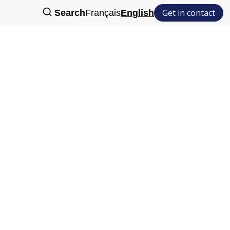
Get in contact
Search
Français
English