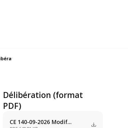
bérations CE 12...
Délibération (format
PDF)
CE 140-09-2026 Modif...